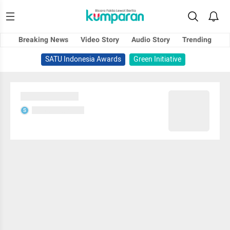
Breaking News
Video Story
Audio Story
Trending
SATU Indonesia Awards
Green Initiative
Sedang memuat...
Sedang memuat...
S