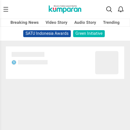
Breaking News
Video Story
Audio Story
Trending
SATU Indonesia Awards
Green Initiative
Sedang memuat...
Sedang memuat...
S