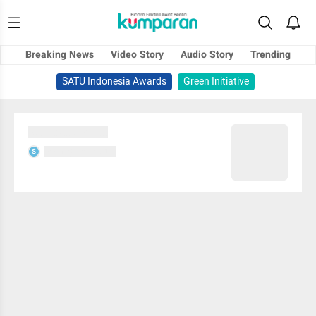
Breaking News
Video Story
Audio Story
Trending
SATU Indonesia Awards
Green Initiative
Sedang memuat...
Sedang memuat...
S