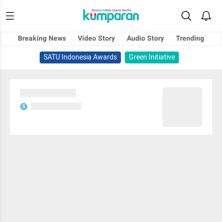
Breaking News
Video Story
Audio Story
Trending
SATU Indonesia Awards
Green Initiative
Sedang memuat...
Sedang memuat...
S