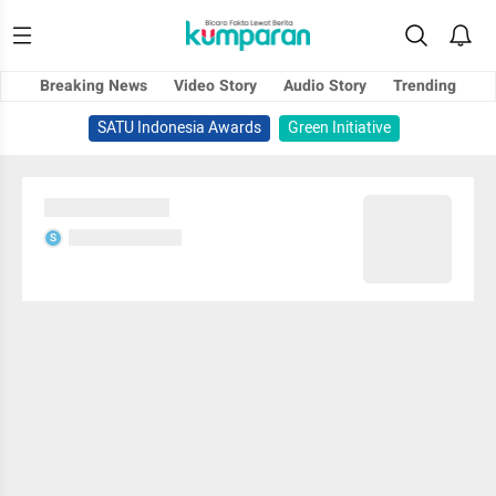
Breaking News
Video Story
Audio Story
Trending
SATU Indonesia Awards
Green Initiative
Sedang memuat...
Sedang memuat...
S