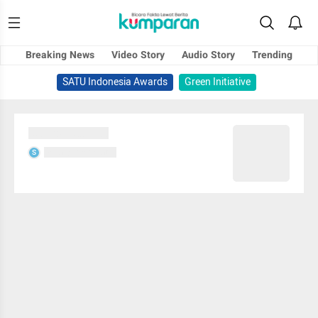
Breaking News
Video Story
Audio Story
Trending
SATU Indonesia Awards
Green Initiative
Sedang memuat...
Sedang memuat...
S