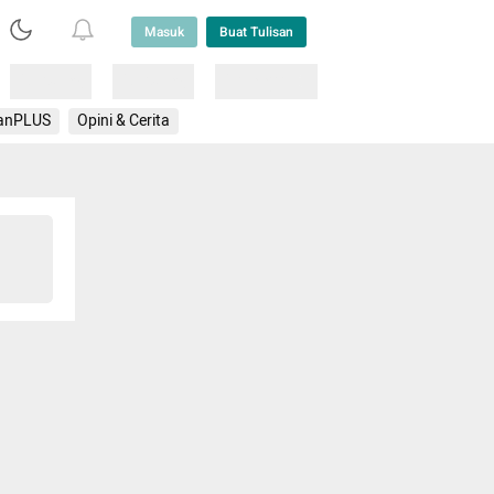
Masuk
Buat Tulisan
Loading
Loading
Lainnya
anPLUS
Opini & Cerita