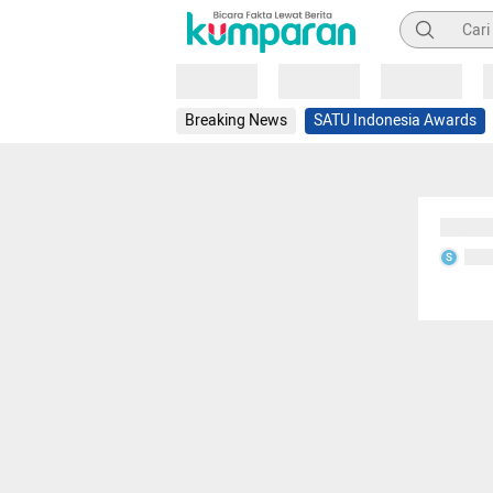
Pencarian
Loading
Loading
Loading
Breaking News
SATU Indonesia Awards
Sedang
Seda
S