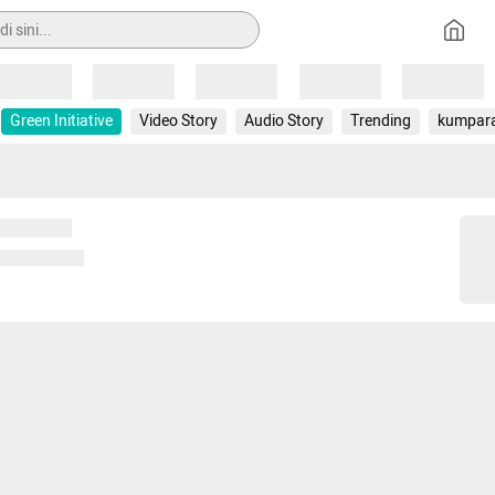
Loading
Loading
Loading
Loading
Loading
Green Initiative
Video Story
Audio Story
Trending
kumpar
 memuat...
ng memuat...