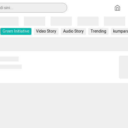
Loading
Loading
Loading
Loading
Loading
Green Initiative
Video Story
Audio Story
Trending
kumpar
 memuat...
ng memuat...