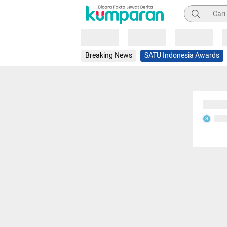
Pencarian
Loading
Loading
Loading
Breaking News
SATU Indonesia Awards
Sedang
Seda
S