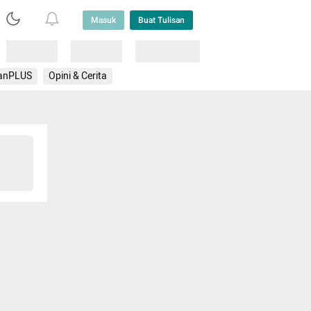
Masuk
Buat Tulisan
Loading
Loading
Lainnya
anPLUS
Opini & Cerita