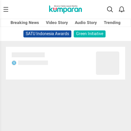
Breaking News
Video Story
Audio Story
Trending
SATU Indonesia Awards
Green Initiative
Sedang memuat...
Sedang memuat...
S