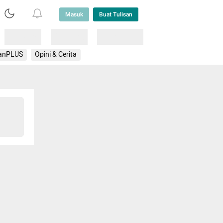
Masuk
Buat Tulisan
Loading
Loading
Lainnya
anPLUS
Opini & Cerita