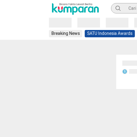
Pencarian
Loading
Loading
Loading
Breaking News
SATU Indonesia Awards
Sedang
Seda
S