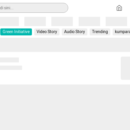
Loading
Loading
Loading
Loading
Loading
Green Initiative
Video Story
Audio Story
Trending
kumpar
 memuat...
ng memuat...