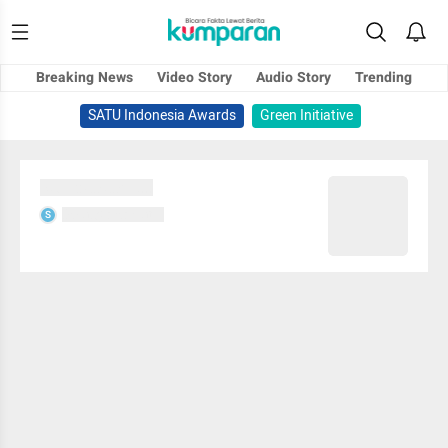
Breaking News
Video Story
Audio Story
Trending
SATU Indonesia Awards
Green Initiative
Sedang memuat...
Sedang memuat...
S