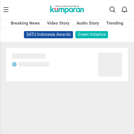
Breaking News
Video Story
Audio Story
Trending
SATU Indonesia Awards
Green Initiative
Sedang memuat...
Sedang memuat...
S