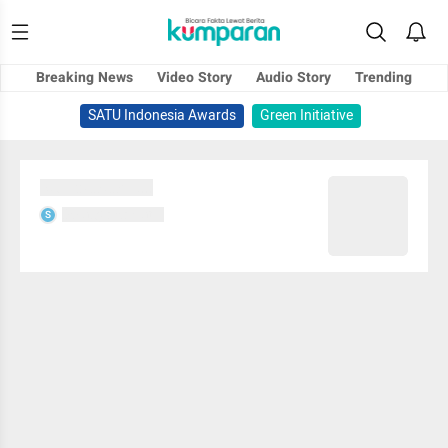
Breaking News
Video Story
Audio Story
Trending
SATU Indonesia Awards
Green Initiative
Sedang memuat...
Sedang memuat...
S