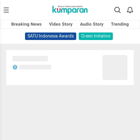
Breaking News
Video Story
Audio Story
Trending
SATU Indonesia Awards
Green Initiative
Sedang memuat...
Sedang memuat...
S