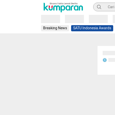
Pencarian
Loading
Loading
Loading
Breaking News
SATU Indonesia Awards
Sedang
Seda
S