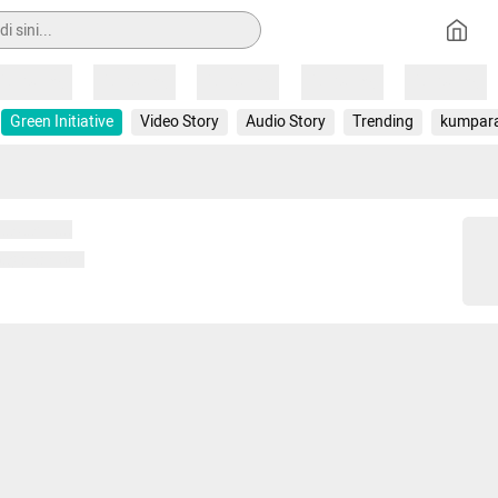
Loading
Loading
Loading
Loading
Loading
Green Initiative
Video Story
Audio Story
Trending
kumpar
 memuat...
ng memuat...