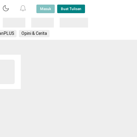
Masuk
Buat Tulisan
Loading
Loading
Lainnya
anPLUS
Opini & Cerita