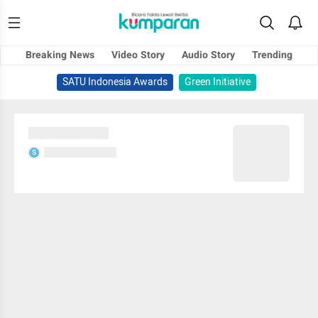
Breaking News
Video Story
Audio Story
Trending
SATU Indonesia Awards
Green Initiative
Sedang memuat...
Sedang memuat...
S