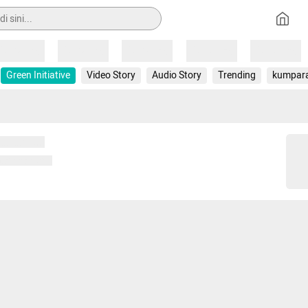
Loading
Loading
Loading
Loading
Loading
Green Initiative
Video Story
Audio Story
Trending
kumpar
 memuat...
ng memuat...