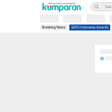
Pencarian
Loading
Loading
Loading
Breaking News
SATU Indonesia Awards
Sedang
Seda
S