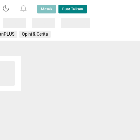
Masuk
Buat Tulisan
Loading
Loading
Lainnya
anPLUS
Opini & Cerita