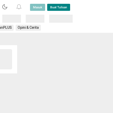
Masuk
Buat Tulisan
Loading
Loading
Lainnya
anPLUS
Opini & Cerita