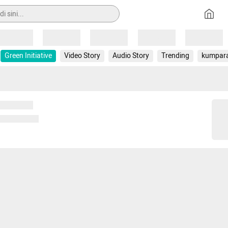
Loading
Loading
Loading
Loading
Loading
Green Initiative
Video Story
Audio Story
Trending
kumpar
 memuat...
ng memuat...