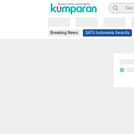
Pencarian
Loading
Loading
Loading
Breaking News
SATU Indonesia Awards
Sedang
Seda
S