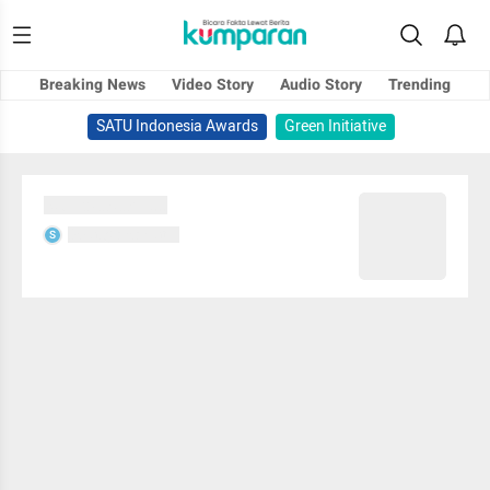
Breaking News
Video Story
Audio Story
Trending
SATU Indonesia Awards
Green Initiative
Sedang memuat...
Sedang memuat...
S