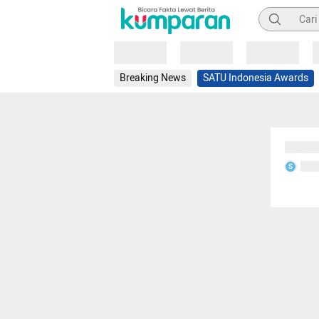
Pencarian
Loading
Loading
Loading
Breaking News
SATU Indonesia Awards
Sedang
Seda
S