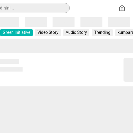
Loading
Loading
Loading
Loading
Loading
Green Initiative
Video Story
Audio Story
Trending
kumpar
 memuat...
ng memuat...