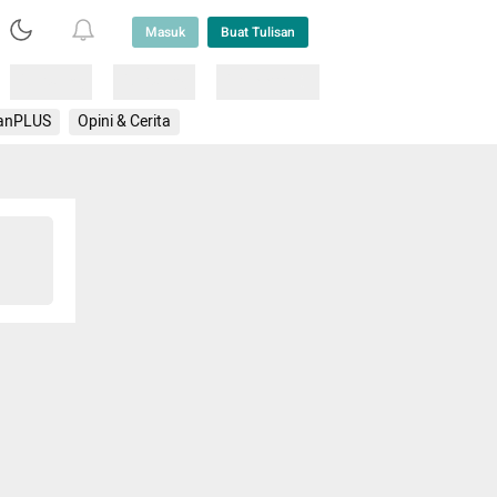
Masuk
Buat Tulisan
Loading
Loading
Lainnya
anPLUS
Opini & Cerita