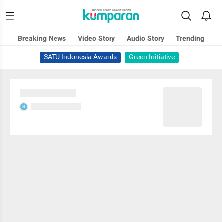
Breaking News
Video Story
Audio Story
Trending
SATU Indonesia Awards
Green Initiative
Sedang memuat...
Sedang memuat...
S