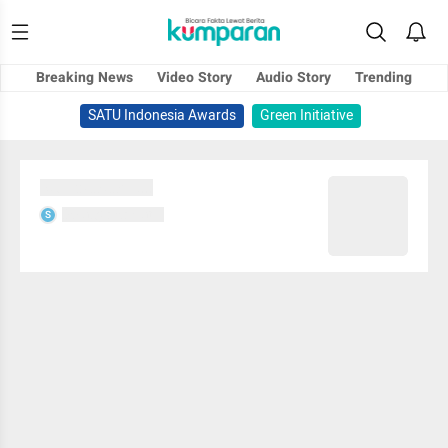
Breaking News
Video Story
Audio Story
Trending
SATU Indonesia Awards
Green Initiative
Sedang memuat...
Sedang memuat...
S