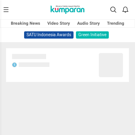
Breaking News
Video Story
Audio Story
Trending
SATU Indonesia Awards
Green Initiative
Sedang memuat...
Sedang memuat...
S