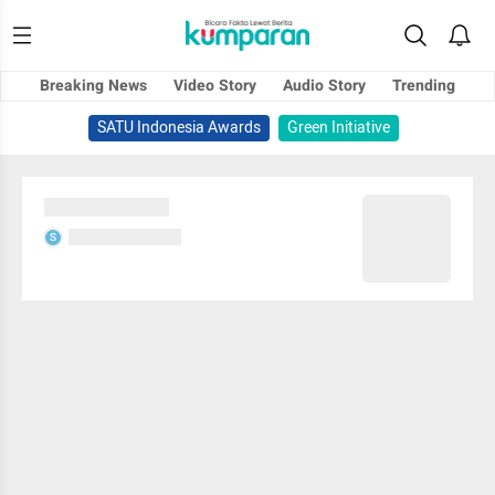
Breaking News
Video Story
Audio Story
Trending
SATU Indonesia Awards
Green Initiative
Sedang memuat...
Sedang memuat...
S