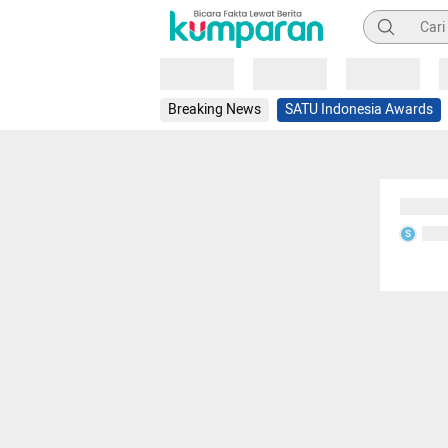
Pencarian
Loading
Loading
Loading
Breaking News
SATU Indonesia Awards
Sedang
Seda
S