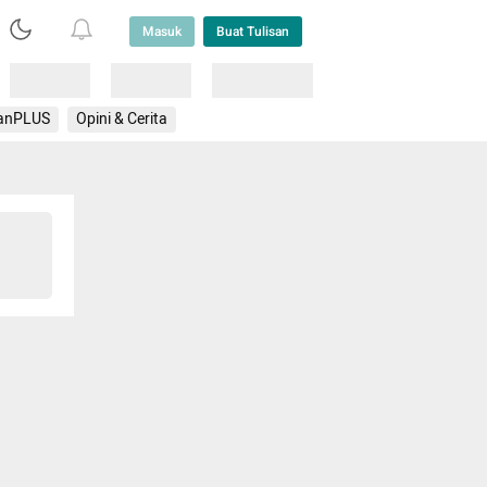
Masuk
Buat Tulisan
Loading
Loading
Lainnya
anPLUS
Opini & Cerita