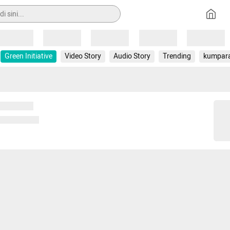
Loading
Loading
Loading
Loading
Loading
Green Initiative
Video Story
Audio Story
Trending
kumpar
 memuat...
ng memuat...