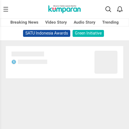
Breaking News
Video Story
Audio Story
Trending
SATU Indonesia Awards
Green Initiative
Sedang memuat...
Sedang memuat...
S