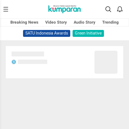
Breaking News
Video Story
Audio Story
Trending
SATU Indonesia Awards
Green Initiative
Sedang memuat...
Sedang memuat...
S