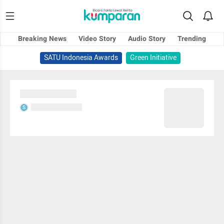
Breaking News
Video Story
Audio Story
Trending
SATU Indonesia Awards
Green Initiative
Sedang memuat...
Sedang memuat...
S