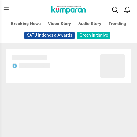
Breaking News
Video Story
Audio Story
Trending
SATU Indonesia Awards
Green Initiative
Sedang memuat...
Sedang memuat...
S