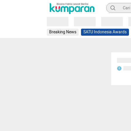
Pencarian
Loading
Loading
Loading
Breaking News
SATU Indonesia Awards
Sedang
Seda
S