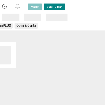
Masuk
Buat Tulisan
Loading
Loading
Lainnya
anPLUS
Opini & Cerita