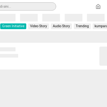
Loading
Loading
Loading
Loading
Loading
Green Initiative
Video Story
Audio Story
Trending
kumpar
 memuat...
ng memuat...