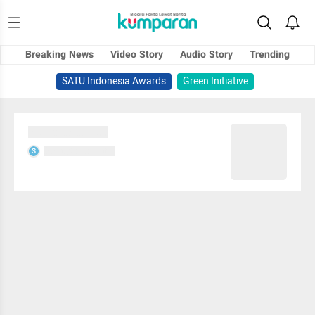
Breaking News
Video Story
Audio Story
Trending
SATU Indonesia Awards
Green Initiative
Sedang memuat...
Sedang memuat...
S