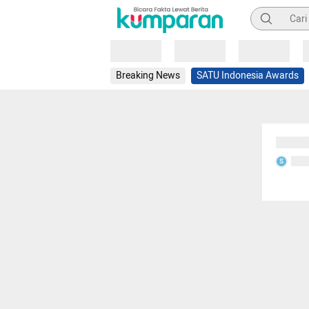
Pencarian
Loading
Loading
Loading
Breaking News
SATU Indonesia Awards
Sedang
Seda
S