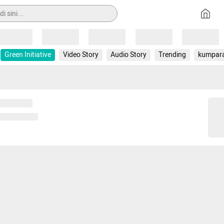
Loading
Loading
Loading
Loading
Loading
Green Initiative
Video Story
Audio Story
Trending
kumpar
 memuat...
ng memuat...