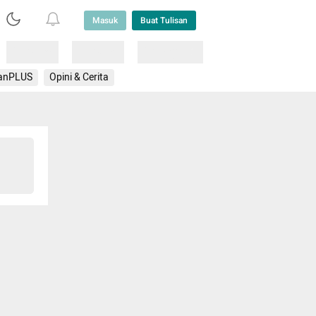
Masuk
Buat Tulisan
Loading
Loading
Lainnya
anPLUS
Opini & Cerita