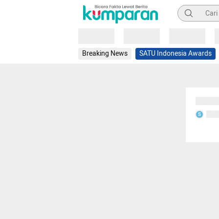
Pencarian
Loading
Loading
Loading
Breaking News
SATU Indonesia Awards
Sedang
Seda
S