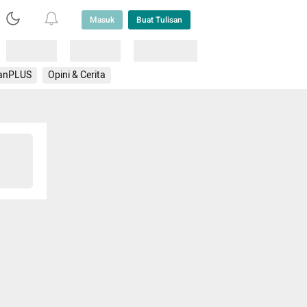
Masuk
Buat Tulisan
Loading
Loading
Lainnya
anPLUS
Opini & Cerita