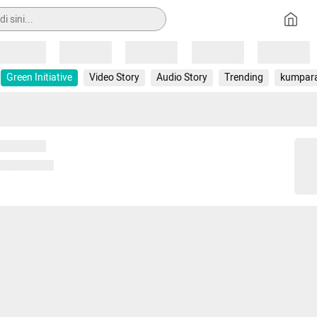
Loading
Loading
Loading
Loading
Loading
Green Initiative
Video Story
Audio Story
Trending
kumpar
 memuat...
ng memuat...