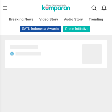
Breaking News
Video Story
Audio Story
Trending
SATU Indonesia Awards
Green Initiative
Sedang memuat...
Sedang memuat...
S