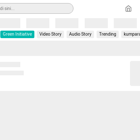
Loading
Loading
Loading
Loading
Loading
Green Initiative
Video Story
Audio Story
Trending
kumpar
 memuat...
ng memuat...