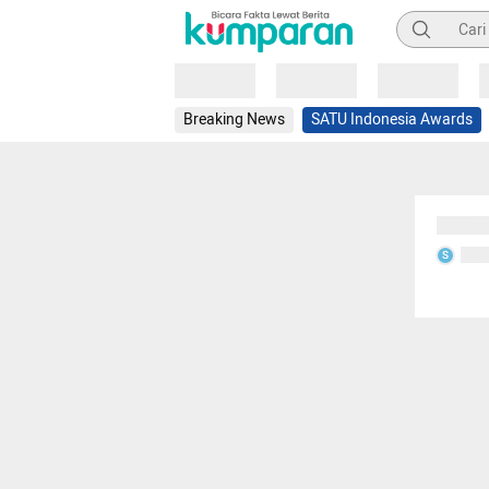
Pencarian
Loading
Loading
Loading
Breaking News
SATU Indonesia Awards
Sedang
Seda
S