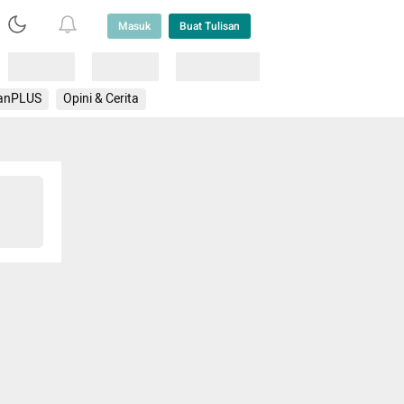
Masuk
Buat Tulisan
Loading
Loading
Lainnya
anPLUS
Opini & Cerita