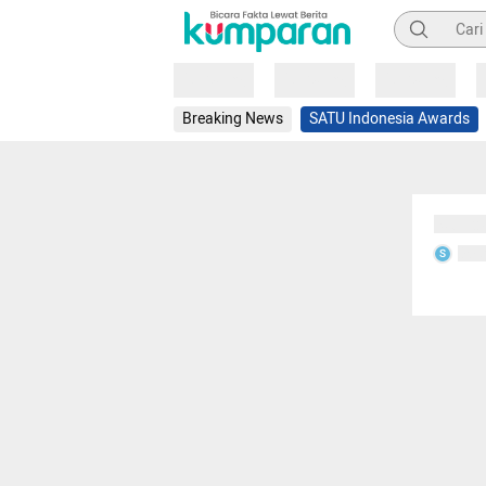
Pencarian
Loading
Loading
Loading
Breaking News
SATU Indonesia Awards
Sedang
Seda
S