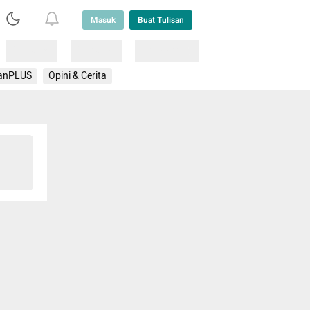
Masuk
Buat Tulisan
Loading
Loading
Lainnya
anPLUS
Opini & Cerita