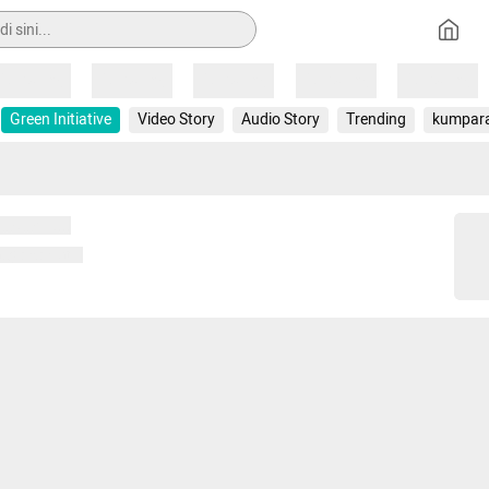
Loading
Loading
Loading
Loading
Loading
Green Initiative
Video Story
Audio Story
Trending
kumpar
 memuat...
ng memuat...