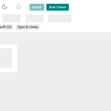
Masuk
Buat Tulisan
Loading
Loading
Lainnya
anPLUS
Opini & Cerita