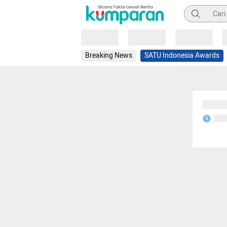
Pencarian
Loading
Loading
Loading
Breaking News
SATU Indonesia Awards
Sedang
Seda
S