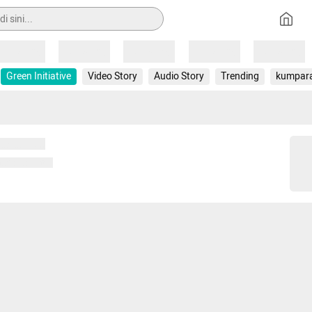
Loading
Loading
Loading
Loading
Loading
Green Initiative
Video Story
Audio Story
Trending
kumpar
 memuat...
ng memuat...