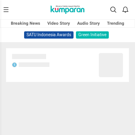
Breaking News
Video Story
Audio Story
Trending
SATU Indonesia Awards
Green Initiative
Sedang memuat...
Sedang memuat...
S