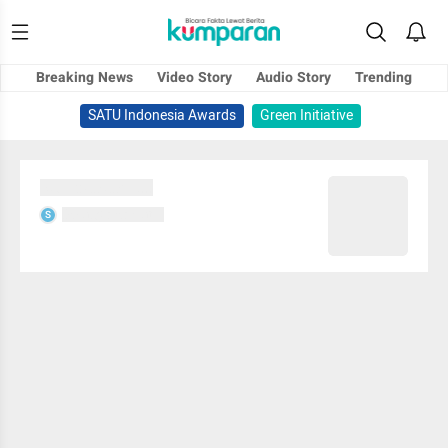
Breaking News
Video Story
Audio Story
Trending
SATU Indonesia Awards
Green Initiative
Sedang memuat...
Sedang memuat...
S