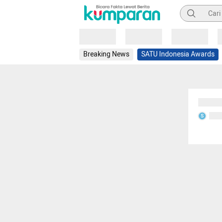
Pencarian
Loading
Loading
Loading
Breaking News
SATU Indonesia Awards
Sedang
Seda
S