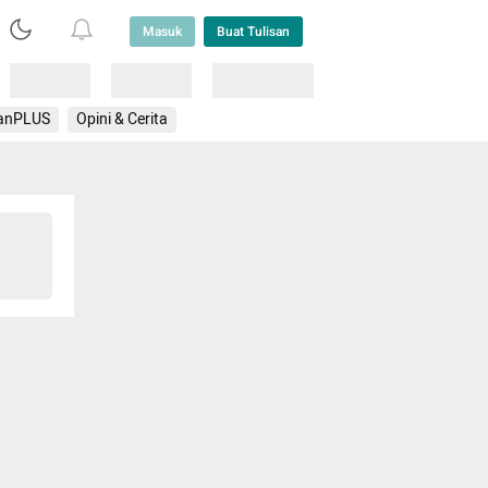
Masuk
Buat Tulisan
Loading
Loading
Lainnya
anPLUS
Opini & Cerita