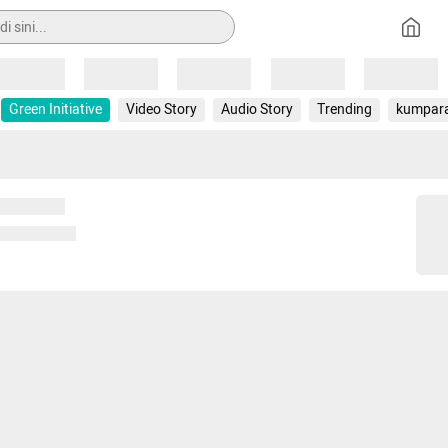
Loading
Loading
Loading
Loading
Loading
Green Initiative
Video Story
Audio Story
Trending
kumpar
 memuat...
ng memuat...