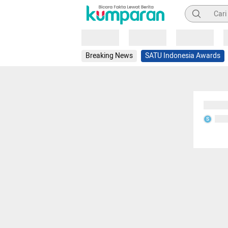
Pencarian
Loading
Loading
Loading
Breaking News
SATU Indonesia Awards
Sedang
Seda
S