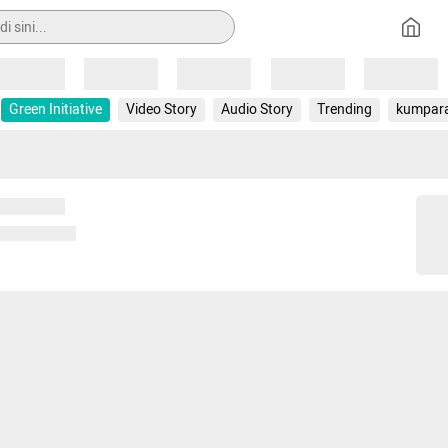
Loading
Loading
Loading
Loading
Loading
Green Initiative
Video Story
Audio Story
Trending
kumpar
 memuat...
ng memuat...