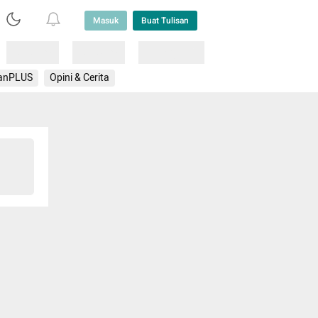
Masuk
Buat Tulisan
Loading
Loading
Lainnya
anPLUS
Opini & Cerita