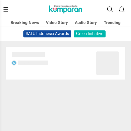
Breaking News
Video Story
Audio Story
Trending
SATU Indonesia Awards
Green Initiative
Sedang memuat...
Sedang memuat...
S