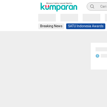
Pencarian
Loading
Loading
Loading
Breaking News
SATU Indonesia Awards
Sedang
Seda
S