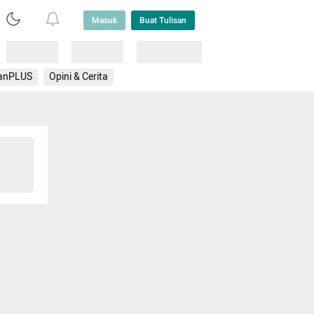
Masuk
Buat Tulisan
Loading
Loading
Lainnya
anPLUS
Opini & Cerita