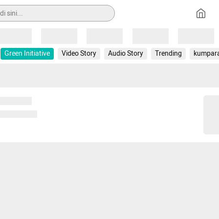
Loading
Loading
Loading
Loading
Loading
Green Initiative
Video Story
Audio Story
Trending
kumpar
 memuat...
ng memuat...