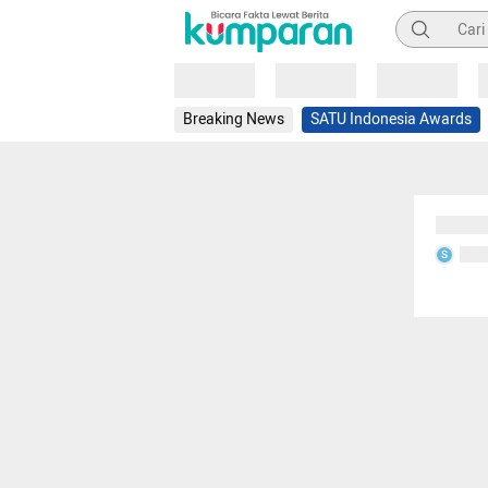
Pencarian
Loading
Loading
Loading
Breaking News
SATU Indonesia Awards
Sedang
Seda
S