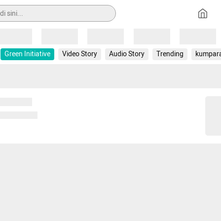
Loading
Loading
Loading
Loading
Loading
Green Initiative
Video Story
Audio Story
Trending
kumpar
 memuat...
ng memuat...