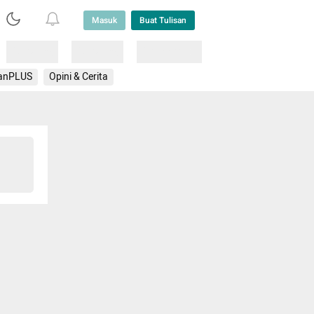
Masuk
Buat Tulisan
Loading
Loading
Lainnya
anPLUS
Opini & Cerita