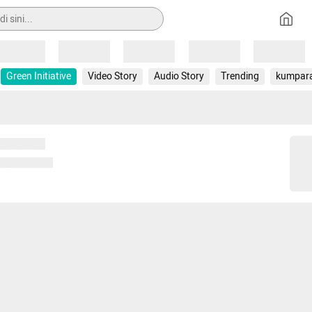
Loading
Loading
Loading
Loading
Loading
Green Initiative
Video Story
Audio Story
Trending
kumpar
 memuat...
ng memuat...