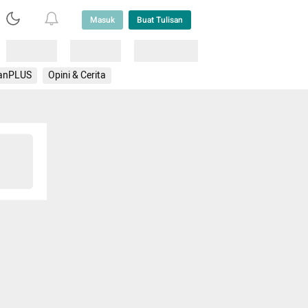
Masuk
Buat Tulisan
Loading
Loading
Lainnya
anPLUS
Opini & Cerita