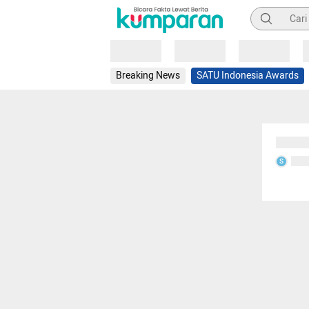
Pencarian
Loading
Loading
Loading
Breaking News
SATU Indonesia Awards
Sedang
Seda
S