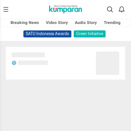
Breaking News
Video Story
Audio Story
Trending
SATU Indonesia Awards
Green Initiative
Sedang memuat...
Sedang memuat...
S