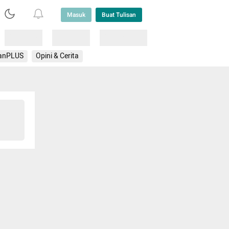
Masuk
Buat Tulisan
Loading
Loading
Lainnya
anPLUS
Opini & Cerita