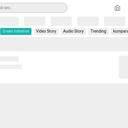
Loading
Loading
Loading
Loading
Loading
Green Initiative
Video Story
Audio Story
Trending
kumpar
 memuat...
ng memuat...