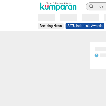
Pencarian
Loading
Loading
Loading
Breaking News
SATU Indonesia Awards
Sedang
Seda
S