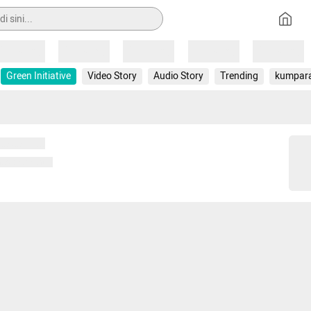
Loading
Loading
Loading
Loading
Loading
Green Initiative
Video Story
Audio Story
Trending
kumpar
 memuat...
ng memuat...