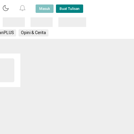
Masuk
Buat Tulisan
Loading
Loading
Lainnya
anPLUS
Opini & Cerita