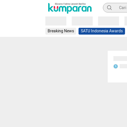
Pencarian
Loading
Loading
Loading
Breaking News
SATU Indonesia Awards
Sedang
Seda
S