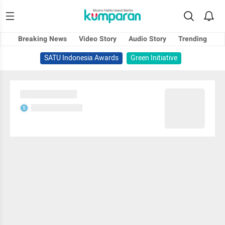
Breaking News
Video Story
Audio Story
Trending
SATU Indonesia Awards
Green Initiative
Sedang memuat...
Sedang memuat...
S