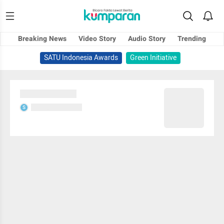
Breaking News
Video Story
Audio Story
Trending
SATU Indonesia Awards
Green Initiative
Sedang memuat...
Sedang memuat...
S